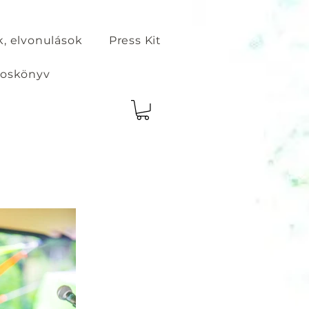
, elvonulások
Press Kit
loskönyv