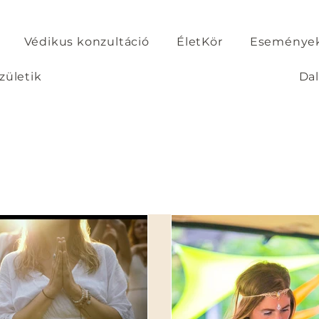
Védikus konzultáció
ÉletKör
Események
zületik
Da