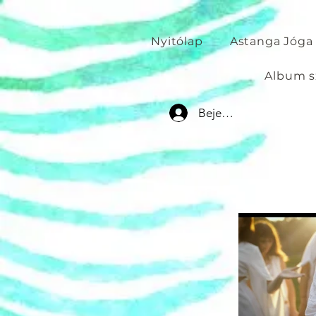
Nyitólap
Astanga Jóga
Album s
Bejelentkezés