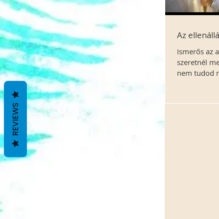
Az ellenállá
Ismerős az a
szeretnél me
nem tudod m
hogy...
REVIEWS