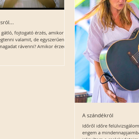
sról...
 gátló, fojtogató érzés, amikor
gtenni valamit, de egyszerűen
agadat rávenni? Amikor érzed,
A szándékról
Időről időre felülvizsgálom
engem a mindennapjaimba