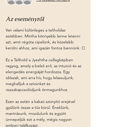
Az eseményről
Van valami különleges a teliholdas 
estékben. Mintha könnyebb lenne letenni 
azt, amit régóta cipelünk, és közelebb 
kerülni ahhoz, ami igazán fontos bennünk. 🌕
Ez a Telihold a Jyeshtha csillagképben 
ragyog, amely a belső erő, az intuíció és az 
elengedés energiáját hordozza. Egy 
időszak, ami arra hív, hogy lelassuljunk, 
meghalljuk a szívünket és 
visszakapcsolódjunk önmagunkhoz.
Ezen az estén a kakaó szívnyitó erejével 
gyűlünk össze a tűz körül. Éneklünk, 
mantrázunk, mozdulunk és együtt 
ünnepeljük ezt a mély, mégis nagyon 
emberi találkozást.