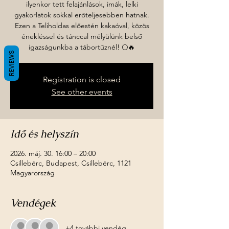
ilyenkor tett felajánlások, imák, lelki
gyakorlatok sokkal erőteljesebben hatnak.
Ezen a Teliholdas előestén kakaóval, közös
énekléssel és tánccal mélyülünk belső
igazságunkba a tábortűznél! 🌕🔥
REVIEWS
Registration is closed
See other events
Idő és helyszín
2026. máj. 30. 16:00 – 20:00
Csillebérc, Budapest, Csillebérc, 1121
Magyarország
Vendégek
+4 további vendég