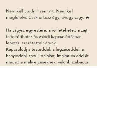
Nem kell „tudni” semmit. Nem kell 
megfelelni. Csak érkezz úgy, ahogy vagy. 🔥
Ha vágysz egy estére, ahol leteheted a zajt, 
feltöltődhetsz és valódi kapcsolódásban 
lehetsz, szeretettel várunk.
Kapcsolódj a testeddel, a légzéseddel, a 
hangoddal, tanulj dalokat, imákat és add át 
magad a mély érzéseknek, velünk szabadon 
önmagad lehetsz! Nem a tökéletesség 
számít, hanem az őszinte szándék!
Több mutatása
Esemény megosztása