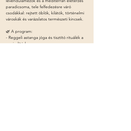
levendulamezők és a mediterrán életérzés 
paradicsoma, tele felfedezésre váró 
csodákkal: rejtett öblök, kilátók, történelmi 
városkák és varázslatos természeti kincsek.
🌿 A program:
- Reggeli astanga jóga és tisztító rituálék a 
napindításhoz.
Több mutatása
Esemény megosztása