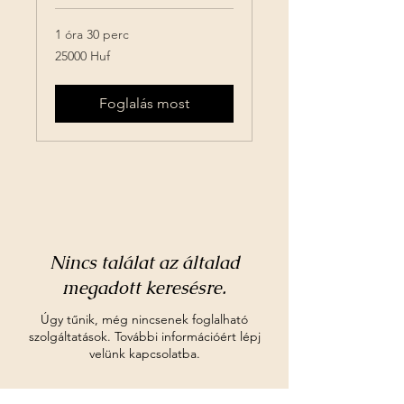
1 óra 30 perc
25000
25000 Huf
Huf
Foglalás most
Nincs találat az általad
megadott keresésre.
Úgy tűnik, még nincsenek foglalható
szolgáltatások. További információért lépj
velünk kapcsolatba.