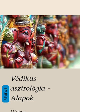
Védikus
asztrológia -
REVIEWS
Alapok
11
11 Steps
Steps