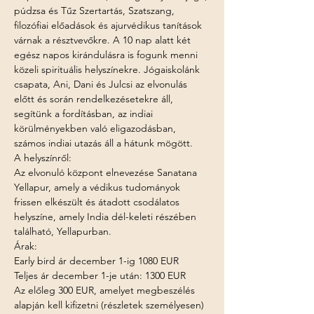
púdzsa és Tűz Szertartás, Szatszang, 
filozófiai előadások és ajurvédikus tanítások 
várnak a résztvevőkre. A 10 nap alatt két 
egész napos kirándulásra is fogunk menni 
közeli spirituális helyszínekre. Jógaiskolánk 
csapata, Ani, Dani és Julcsi az elvonulás 
előtt és során rendelkezésetekre áll, 
segítünk a fordításban, az indiai 
körülményekben való eligazodásban, 
számos indiai utazás áll a hátunk mögött.
A helyszínről:

Az elvonuló központ elnevezése Sanatana 
Yellapur, amely a védikus tudományok 
frissen elkészült és átadott csodálatos 
helyszíne, amely India dél-keleti részében 
található, Yellapurban.
Árak:

Early bird ár december 1-ig 1080 EUR

Teljes ár december 1-je után: 1300 EUR

Az előleg 300 EUR, amelyet megbeszélés 
alapján kell kifizetni (részletek személyesen)