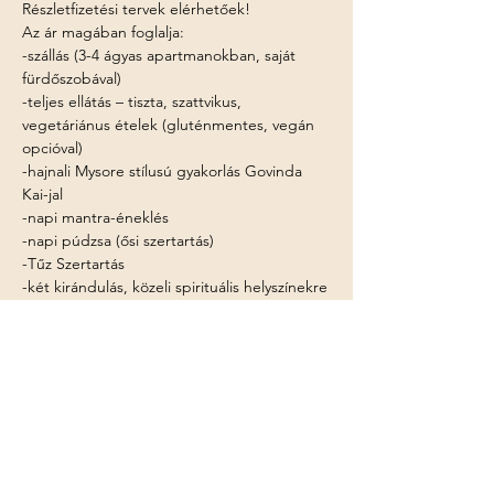
Részletfizetési tervek elérhetőek!
Az ár magában foglalja:

-szállás (3-4 ágyas apartmanokban, saját 
fürdőszobával)

-teljes ellátás – tiszta, szattvikus, 
vegetáriánus ételek (gluténmentes, vegán 
opcióval)

-hajnali Mysore stílusú gyakorlás Govinda 
Kai-jal

-napi mantra-éneklés

-napi púdzsa (ősi szertartás)

-Tűz Szertartás

-két kirándulás, közeli spirituális helyszínekre
Az ár nem foglalja magában:

-repülőjegyek

-vízum

-reptéri transzfer oda-vissza
Mutass többet